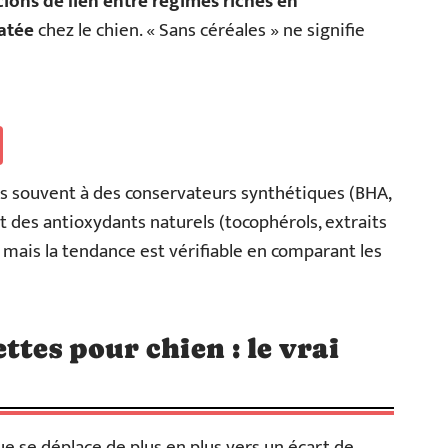
cions de lien entre régimes riches en
atée
chez le chien. « Sans céréales » ne signifie
us souvent à des conservateurs synthétiques (BHA,
des antioxydants naturels (tocophérols, extraits
 mais la tendance est vérifiable en comparant les
ttes pour chien : le vrai
e se déplace de plus en plus vers un écart de