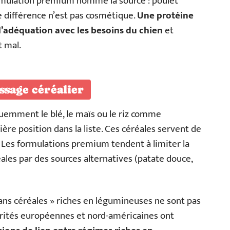
ormulation premium nomme la source : poulet
e différence n’est pas cosmétique.
Une protéine
 l’adéquation avec les besoins du chien
et
t mal.
ssage céréalier
quemment le blé, le maïs ou le riz comme
ère position dans la liste. Ces céréales servent de
n. Les formulations premium tendent à limiter la
éales par des sources alternatives (patate douce,
 sans céréales » riches en légumineuses ne sont pas
rités européennes et nord-américaines ont