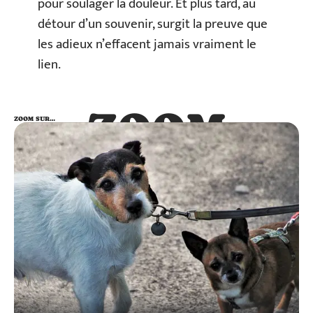
pour soulager la douleur. Et plus tard, au
détour d’un souvenir, surgit la preuve que
les adieux n’effacent jamais vraiment le
lien.
ZOOM
ZOOM SUR…
SUR…