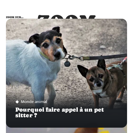
ZOOM
ZOOM SUR…
SUR…
Monde animal
Pourquoi faire appel à un pet
sitter ?