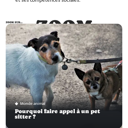
et ses compétences sociales.
ZOOM
ZOOM SUR…
SUR…
Monde animal
Pourquoi faire appel à un pet
sitter ?