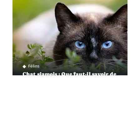
Félins
Chat siamois : Que faut-il savoir de
ses soins?
Contact
Mentions Légales
Sitemap