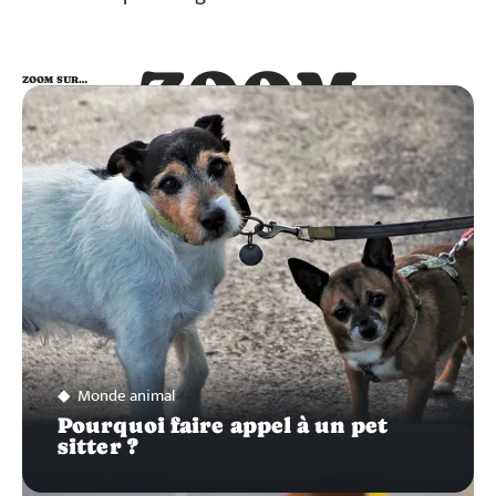
ZOOM
ZOOM SUR…
SUR…
Monde animal
Pourquoi faire appel à un pet
sitter ?