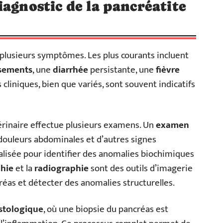
iagnostic de la pancréatite
 plusieurs symptômes. Les plus courants incluent
sements
, une
diarrhée
persistante, une
fièvre
s cliniques, bien que variés, sont souvent indicatifs
étérinaire effectue plusieurs examens. Un
examen
 douleurs abdominales et d’autres signes
alisée pour identifier des anomalies biochimiques
hie
et la
radiographie
sont des outils d’imagerie
créas et détecter des anomalies structurelles.
stologique
, où une biopsie du pancréas est