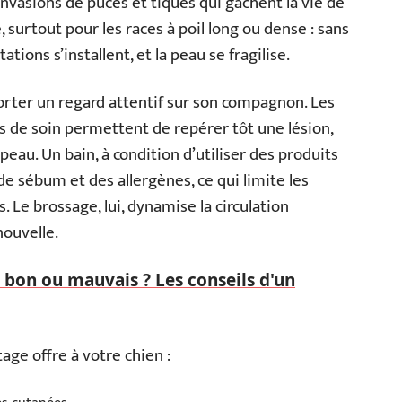
invasions de puces et tiques qui gâchent la vie de
, surtout pour les races à poil long ou dense : sans
ations s’installent, et la peau se fragilise.
 porter un regard attentif sur son compagnon. Les
s de soin permettent de repérer tôt une lésion,
eau. Un bain, à condition d’utiliser des produits
de sébum et des allergènes, ce qui limite les
Le brossage, lui, dynamise la circulation
nouvelle.
 bon ou mauvais ? Les conseils d'un
tage offre à votre chien :