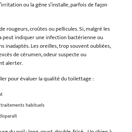
’irritation ou la gêne s’installe, parfois de façon
de rougeurs, croûtes ou pellicules. Si, malgré les
a peut indiquer une infection bactérienne ou
s inadaptés. Les oreilles, trop souvent oubliées,
: excès de cérumen, odeur suspecte ou
t alerter.
r pour évaluer la qualité du toilettage :
at
s traitements habituels
disparaît
ure du poil : long, court, double, frisé… Un chien à