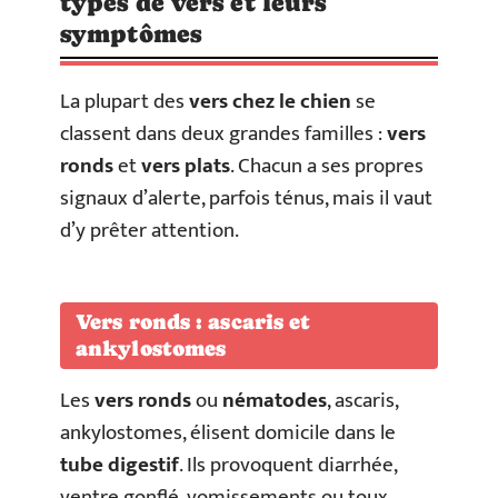
types de vers et leurs
symptômes
La plupart des
vers chez le chien
se
classent dans deux grandes familles :
vers
ronds
et
vers plats
. Chacun a ses propres
signaux d’alerte, parfois ténus, mais il vaut
d’y prêter attention.
Vers ronds : ascaris et
ankylostomes
Les
vers ronds
ou
nématodes
, ascaris,
ankylostomes, élisent domicile dans le
tube digestif
. Ils provoquent diarrhée,
ventre gonflé, vomissements ou toux