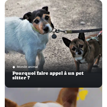
ZOOM
SUR…
Monde animal
Pourquoi faire appel à un pet
sitter ?