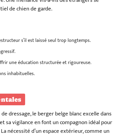
ve. Une méfiance vis-à-vis des étrangers se
tiel de chien de garde.
structeur s’il est laissé seul trop longtemps.
gressif.
offrir une éducation structurée et rigoureuse.
ons inhabituelles.
ntales
é de dressage, le berger belge blanc excelle dans
é et sa vigilance en font un compagnon idéal pour
. La nécessité d’un espace extérieur, comme un