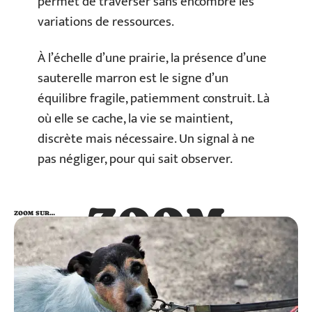
permet de traverser sans encombre les
variations de ressources.
À l’échelle d’une prairie, la présence d’une
sauterelle marron est le signe d’un
équilibre fragile, patiemment construit. Là
où elle se cache, la vie se maintient,
discrète mais nécessaire. Un signal à ne
pas négliger, pour qui sait observer.
ZOOM
ZOOM SUR…
SUR…