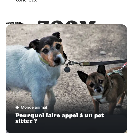
ZOOM
ZOOM SUR…
SUR…
Monde animal
Pourquoi faire appel à un pet
sitter ?