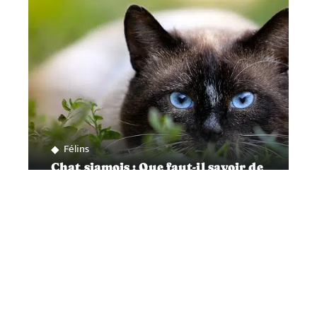
Félins
Chat siamois : Que faut-il savoir de
ses soins?
Contact
Mentions Légales
Sitemap
© 2025 | transpoil.fr