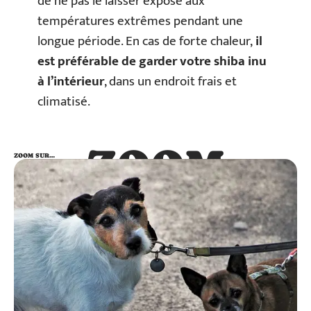
de ne pas le laisser exposé aux
températures extrêmes pendant une
longue période. En cas de forte chaleur,
il
est préférable de garder votre shiba inu
à l’intérieur
, dans un endroit frais et
climatisé.
ZOOM
ZOOM SUR…
SUR…